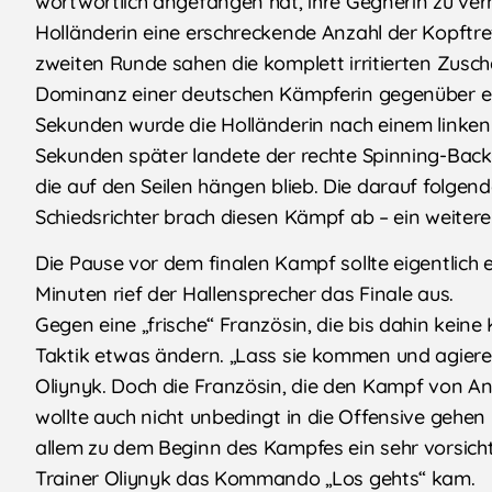
wortwörtlich angefangen hat, ihre Gegnerin zu verni
Holländerin eine erschreckende Anzahl der Kopftref
zweiten Runde sahen die komplett irritierten Zuscha
Dominanz einer deutschen Kämpferin gegenüber ein
Sekunden wurde die Holländerin nach einem linken
Sekunden später landete der rechte Spinning-Back
die auf den Seilen hängen blieb. Die darauf folgen
Schiedsrichter brach diesen Kämpf ab – ein weiterer
Die Pause vor dem finalen Kampf sollte eigentlich
Minuten rief der Hallensprecher das Finale aus.
Gegen eine „frische“ Französin, die bis dahin keine
Taktik etwas ändern. „Lass sie kommen und agiere 
Oliynyk. Doch die Französin, die den Kampf von An
wollte auch nicht unbedingt in die Offensive gehe
allem zu dem Beginn des Kampfes ein sehr vorsich
Trainer Oliynyk das Kommando „Los gehts“ kam.